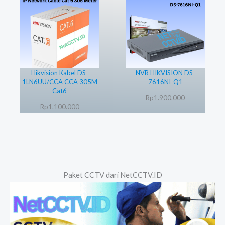
Hikvision Kabel DS-
NVR HIKVISION DS-
1LN6UU/CCA CCA 305M
7616NI-Q1
Cat6
Rp
1.900.000
Rp
1.100.000
Paket CCTV dari NetCCTV.ID